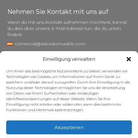
Nehmen Sie Kontakt mit uns auf
Wenn du mit uns Kontakt aufnehmen möchtest, kannst
du dies über unsere E-Mail-Adresse tun, die du unten
findest.
comercial@salcedomueble.com
distribucion@salcedomueble.com
Einwilligung verwalten
C/ Arturo San Juan, 1 – Viana, Navarra (31230)
Um Ihnen das bestmögliche Nutzererlebnis zu bieten, verwenden wir
Instagram
Technologien wie Cookies, um Informationen auf Ihrem Gerät zu
speichern und/oder darauf zuzugreifen. Durch Ihre Einwilligung in die
Rechtlicher Hinweis
Nutzung dieser Technologien ermöglichen Sie uns die Verarbeitung
von Daten wie Ihrem Surfverhalten oder eindeutigen
Datenschutzerklärung
Identifikationskennungen auf dieser Website. Wenn Sie Ihre
Cookie-Richtlinie
Einwilligung nicht erteilen oder widerrufen, kann dies bestimmte
Funktionen und Merkmale beeinträchtigen.
Pflege Ihrer Möbel
Zuschüsse
Akzeptieren