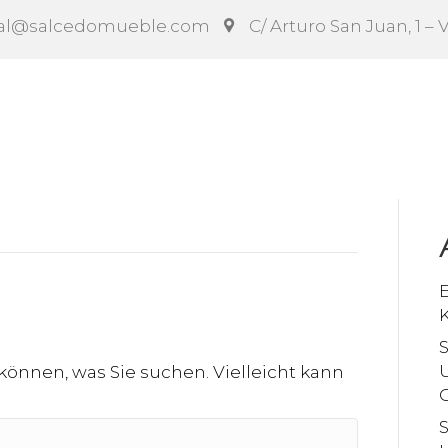
al@salcedomueble.com
C/ Arturo San Juan, 1 – 
rag
Konfigurator
Soziales
Nachrichten
Anle
K
S
 können, was Sie suchen. Vielleicht kann
G