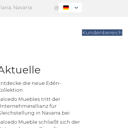
Viana, Navarra
itung
Kontakt
Kundenbereich
Aktuelle
Entdecke die neue Edén-
ollektion
alcedo Muebles tritt der
Unternehmerallianz für
leichstellung in Navarra bei
Salcedo Mueble schließt sich der