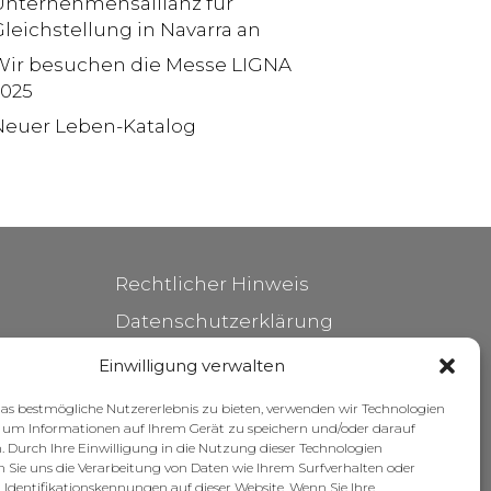
Unternehmensallianz für
leichstellung in Navarra an
Wir besuchen die Messe LIGNA
2025
Neuer Leben-Katalog
Rechtlicher Hinweis
Datenschutzerklärung
Cookie-Richtlinie
Einwilligung verwalten
Pflege Ihrer Möbel
s bestmögliche Nutzererlebnis zu bieten, verwenden wir Technologien
, um Informationen auf Ihrem Gerät zu speichern und/oder darauf
Zuschüsse
. Durch Ihre Einwilligung in die Nutzung dieser Technologien
 Sie uns die Verarbeitung von Daten wie Ihrem Surfverhalten oder
 Identifikationskennungen auf dieser Website. Wenn Sie Ihre