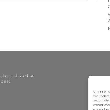
G
 kannst du dies
ndest.
Um Ihnen da
wie Cookies
zuzugreifen
ermöglichen
eindeutigen