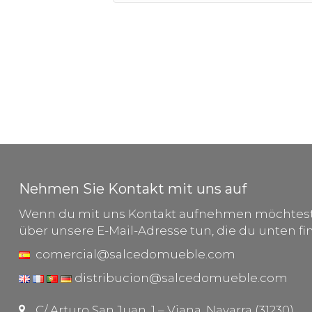
Nehmen Sie Kontakt mit uns auf
Wenn du mit uns Kontakt aufnehmen möchtest,
über unsere E-Mail-Adresse tun, die du unten fi
comercial@salcedomueble.com
distribucion@salcedomueble.com
C/ Arturo San Juan, 1 – Viana, Navarra (31230)