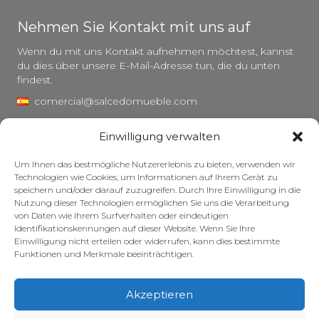
Nehmen Sie Kontakt mit uns auf
Wenn du mit uns Kontakt aufnehmen möchtest, kannst
du dies über unsere E-Mail-Adresse tun, die du unten
findest.
comercial@salcedomueble.com
distribucion@salcedomueble.com
Einwilligung verwalten
C/ Arturo San Juan, 1 – Viana, Navarra (31230)
Um Ihnen das bestmögliche Nutzererlebnis zu bieten, verwenden wir
Instagram
Technologien wie Cookies, um Informationen auf Ihrem Gerät zu
speichern und/oder darauf zuzugreifen. Durch Ihre Einwilligung in die
Rechtlicher Hinweis
Nutzung dieser Technologien ermöglichen Sie uns die Verarbeitung
von Daten wie Ihrem Surfverhalten oder eindeutigen
Datenschutzerklärung
Identifikationskennungen auf dieser Website. Wenn Sie Ihre
Cookie-Richtlinie
Einwilligung nicht erteilen oder widerrufen, kann dies bestimmte
Funktionen und Merkmale beeinträchtigen.
Pflege Ihrer Möbel
Zuschüsse
Akzeptieren