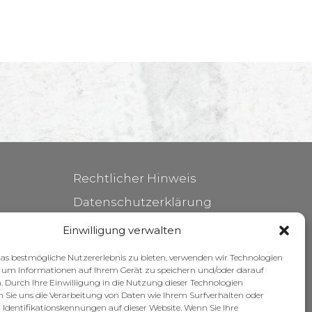
Rechtlicher Hinweis
Datenschutzerklärung
Cookie-Richtlinie
Einwilligung verwalten
Pflege Ihrer Möbel
s bestmögliche Nutzererlebnis zu bieten, verwenden wir Technologien
, um Informationen auf Ihrem Gerät zu speichern und/oder darauf
Zuschüsse
. Durch Ihre Einwilligung in die Nutzung dieser Technologien
 Sie uns die Verarbeitung von Daten wie Ihrem Surfverhalten oder
 Identifikationskennungen auf dieser Website. Wenn Sie Ihre