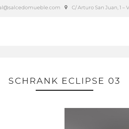
al@salcedomueble.com
C/ Arturo San Juan, 1 – 
rag
Konfigurator
Soziales
Nachrichten
Anle
SCHRANK ECLIPSE 03