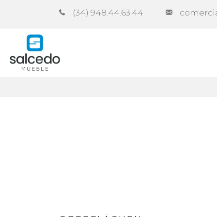
(34) 948.44.63.44
comerci
Unternehmen
Kataloge
Vert