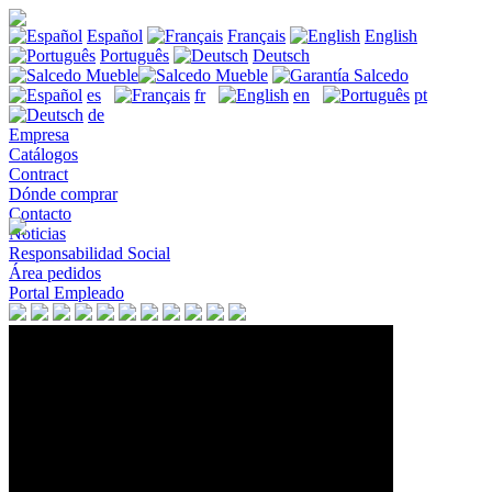
Español
Français
English
Português
Deutsch
es
fr
en
pt
de
Empresa
Catálogos
Contract
Dónde comprar
Contacto
Noticias
Responsabilidad Social
Área pedidos
Portal Empleado