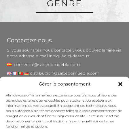
GENRE
Contactez-nous
Si vous souhaitez nous contacter, vous pouvez le faire via
notre adresse e-mail indiquée ci-dessous.
comercial@salcedomueble.com
distribucion@salcedomueble.com
Gérer le consentement
1, rue Arturo San Juan - Viana, Navarre (31230)
Instagram
Afin de vous offrir la meilleure expérience possible, nous utilisons des
technologies telles que les cookies pour stocker et/ou accéder aux
Mentions légales
informations de votre appareil. En acceptant ces technologies, vous
nous autorisez à traiter des données telles que votre comportement de
Politique de confidentialité
navigation ou vos identifiants uniques sur ce site. Le refus ou le retrait
Politique en matière de cookies
de votre consentement peut avoir un impact négatif sur certaines
fonctionnalités et options.