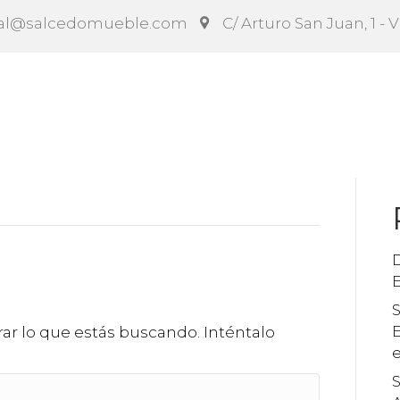
al@salcedomueble.com
C/ Arturo San Juan, 1 - 
ct
Configurador
Social
Noticias
Instruccion
S
E
r lo que estás buscando. Inténtalo