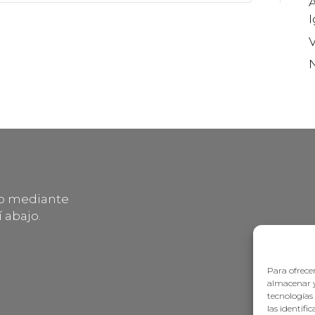
A
V
lo mediante
 abajo.
Para ofrecer
almacenar y
tecnologías
las identifi