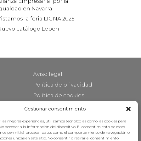
lianza Empresarial por la
Igualdad en Navarra
istamos la feria LIGNA 2025
Nuevo catálogo Leben
Aviso legal
Política de privacidad
Política de cookies
Mantener su mueble
Gestionar consentimiento
Subvenciones
 las mejores experiencias, utilizamos tecnologías como las cookies para
/o acceder a la información del dispositivo. El consentimiento de estas
 nos permitirá procesar datos como el comportamiento de navegación o
caciones únicas en este sitio. No consentir o retirar el consentimiento,