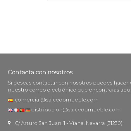
Contacta con nosotros
Si deseas contactar con nosotros puedes hacer
nuestro correo electrónico que encontrarás aquí
comercial@salcedomueble.com
distribucion@salcedomueble.com
C/ Arturo San Juan, 1 - Viana, Navarra (31230)