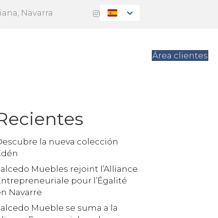
Viana, Navarra
es
Contacto
Área clientes
Recientes
Descubre la nueva colección
Edén
alcedo Muebles rejoint l’Alliance
ntrepreneuriale pour l’Égalité
en Navarre
Salcedo Mueble se suma a la