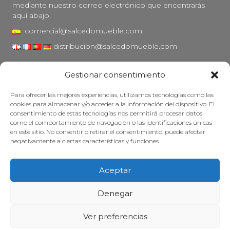
mediante nuestro correo electrónico que encontrarás
aquí abajo.
comercial@salcedomueble.com
distribucion@salcedomueble.com
C/ Arturo San Juan, 1 - Viana, Navarra (31230)
Gestionar consentimiento
Instagram
Para ofrecer las mejores experiencias, utilizamos tecnologías como las
Aviso legal
cookies para almacenar y/o acceder a la información del dispositivo. El
consentimiento de estas tecnologías nos permitirá procesar datos
Política de privacidad
como el comportamiento de navegación o las identificaciones únicas
Política de cookies
en este sitio. No consentir o retirar el consentimiento, puede afectar
negativamente a ciertas características y funciones.
Mantener su mueble
Subvenciones
Aceptar
© 2026 - Salcedo Mueble. Todos los derechos reservados.
Denegar
Ver preferencias
Web desarrollada, posicionada y mantenida con mucha cafeína por
Treze Ideas