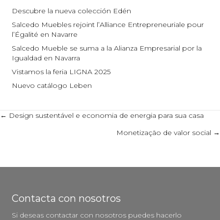
Descubre la nueva colección Edén
Salcedo Muebles rejoint l’Alliance Entrepreneuriale pour
l’Égalité en Navarre
Salcedo Mueble se suma a la Alianza Empresarial por la
Igualdad en Navarra
Vistamos la feria LIGNA 2025
Nuevo catálogo Leben
Posts
← Design sustentável e economia de energia para sua casa
Monetização de valor social →
navigation
Contacta con nosotros
Si deseas contactar con nosotros puedes hacerlo