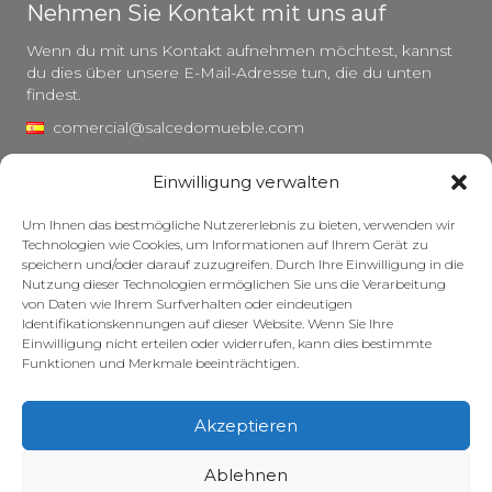
Nehmen Sie Kontakt mit uns auf
Wenn du mit uns Kontakt aufnehmen möchtest, kannst
du dies über unsere E-Mail-Adresse tun, die du unten
findest.
comercial@salcedomueble.com
distribucion@salcedomueble.com
Einwilligung verwalten
C/ Arturo San Juan, 1 – Viana, Navarra (31230)
Um Ihnen das bestmögliche Nutzererlebnis zu bieten, verwenden wir
Instagram
Technologien wie Cookies, um Informationen auf Ihrem Gerät zu
speichern und/oder darauf zuzugreifen. Durch Ihre Einwilligung in die
Rechtlicher Hinweis
Nutzung dieser Technologien ermöglichen Sie uns die Verarbeitung
von Daten wie Ihrem Surfverhalten oder eindeutigen
Datenschutzerklärung
Identifikationskennungen auf dieser Website. Wenn Sie Ihre
Cookie-Richtlinie
Einwilligung nicht erteilen oder widerrufen, kann dies bestimmte
Funktionen und Merkmale beeinträchtigen.
Pflege Ihrer Möbel
Zuschüsse
Akzeptieren
© 2026 – Salcedo Mueble. Alle Rechte vorbehalten.
Ablehnen