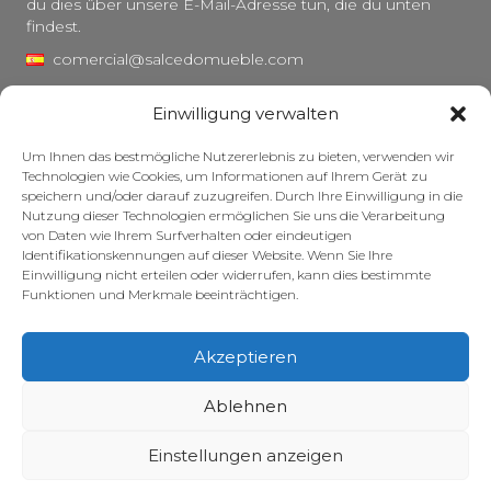
du dies über unsere E-Mail-Adresse tun, die du unten
findest.
comercial@salcedomueble.com
distribucion@salcedomueble.com
Einwilligung verwalten
C/ Arturo San Juan, 1 – Viana, Navarra (31230)
Um Ihnen das bestmögliche Nutzererlebnis zu bieten, verwenden wir
Instagram
Technologien wie Cookies, um Informationen auf Ihrem Gerät zu
speichern und/oder darauf zuzugreifen. Durch Ihre Einwilligung in die
Rechtlicher Hinweis
Nutzung dieser Technologien ermöglichen Sie uns die Verarbeitung
von Daten wie Ihrem Surfverhalten oder eindeutigen
Datenschutzerklärung
Identifikationskennungen auf dieser Website. Wenn Sie Ihre
Cookie-Richtlinie
Einwilligung nicht erteilen oder widerrufen, kann dies bestimmte
Funktionen und Merkmale beeinträchtigen.
Pflege Ihrer Möbel
Zuschüsse
Akzeptieren
© 2026 – Salcedo Mueble. Alle Rechte vorbehalten.
Ablehnen
Einstellungen anzeigen
Website entwickelt, optimiert und gepflegt – mit viel Koffein – von
Dreizehn Ideen