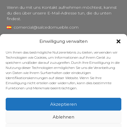
Wenn du mit uns Kontakt aufnehmen möchtest, kannst
du dies über unsere E-Mail-Adresse tun, die du unten
findest.
comercial@salcedomueble.com
distribucion@salcedomueble.com
Einwilligung verwalten
C/ Arturo San Juan, 1 – Viana, Navarra (31230)
Um Ihnen das bestmögliche Nutzererlebnis zu bieten, verwenden wir
Instagram
Technologien wie Cookies, um Informationen auf Ihrem Gerät zu
speichern und/oder darauf zuzugreifen. Durch Ihre Einwilligung in die
Rechtlicher Hinweis
Nutzung dieser Technologien ermöglichen Sie uns die Verarbeitung
von Daten wie Ihrem Surfverhalten oder eindeutigen
Datenschutzerklärung
Identifikationskennungen auf dieser Website. Wenn Sie Ihre
Cookie-Richtlinie
Einwilligung nicht erteilen oder widerrufen, kann dies bestimmte
Funktionen und Merkmale beeinträchtigen.
Pflege Ihrer Möbel
Zuschüsse
Akzeptieren
© 2026 – Salcedo Mueble. Alle Rechte vorbehalten.
Ablehnen