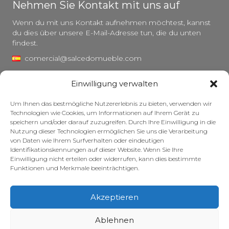
Nehmen Sie Kontakt mit uns auf
Wenn du mit uns Kontakt aufnehmen möchtest, kannst
du dies über unsere E-Mail-Adresse tun, die du unten
findest.
comercial@salcedomueble.com
distribucion@salcedomueble.com
Einwilligung verwalten
C/ Arturo San Juan, 1 – Viana, Navarra (31230)
Um Ihnen das bestmögliche Nutzererlebnis zu bieten, verwenden wir
Instagram
Technologien wie Cookies, um Informationen auf Ihrem Gerät zu
speichern und/oder darauf zuzugreifen. Durch Ihre Einwilligung in die
Rechtlicher Hinweis
Nutzung dieser Technologien ermöglichen Sie uns die Verarbeitung
von Daten wie Ihrem Surfverhalten oder eindeutigen
Datenschutzerklärung
Identifikationskennungen auf dieser Website. Wenn Sie Ihre
Cookie-Richtlinie
Einwilligung nicht erteilen oder widerrufen, kann dies bestimmte
Funktionen und Merkmale beeinträchtigen.
Pflege Ihrer Möbel
Zuschüsse
Akzeptieren
© 2026 – Salcedo Mueble. Alle Rechte vorbehalten.
Ablehnen