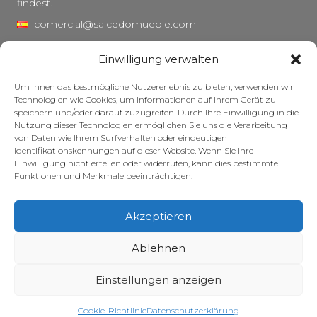
findest.
comercial@salcedomueble.com
distribucion@salcedomueble.com
Einwilligung verwalten
C/ Arturo San Juan, 1 – Viana, Navarra (31230)
Um Ihnen das bestmögliche Nutzererlebnis zu bieten, verwenden wir
Instagram
Technologien wie Cookies, um Informationen auf Ihrem Gerät zu
speichern und/oder darauf zuzugreifen. Durch Ihre Einwilligung in die
Rechtlicher Hinweis
Nutzung dieser Technologien ermöglichen Sie uns die Verarbeitung
von Daten wie Ihrem Surfverhalten oder eindeutigen
Datenschutzerklärung
Identifikationskennungen auf dieser Website. Wenn Sie Ihre
Cookie-Richtlinie
Einwilligung nicht erteilen oder widerrufen, kann dies bestimmte
Funktionen und Merkmale beeinträchtigen.
Pflege Ihrer Möbel
Zuschüsse
Akzeptieren
© 2026 – Salcedo Mueble. Alle Rechte vorbehalten.
Ablehnen
Einstellungen anzeigen
Website entwickelt, optimiert und gepflegt – mit viel Koffein – von
Dreizehn Ideen
Cookie-Richtlinie
Datenschutzerklärung