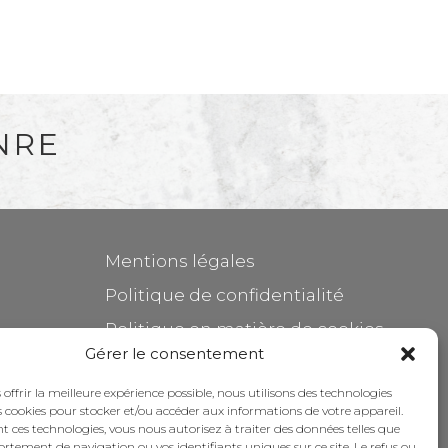
NRE
Mentions légales
Politique de confidentialité
Politique en matière de cookies
Gérer le consentement
Entretenir votre meuble
 offrir la meilleure expérience possible, nous utilisons des technologies
Subventions
es cookies pour stocker et/ou accéder aux informations de votre appareil.
 ces technologies, vous nous autorisez à traiter des données telles que
rtement de navigation ou vos identifiants uniques sur ce site. Le refus ou