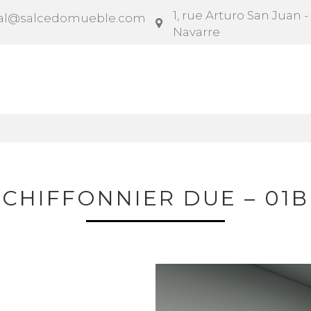
1, rue Arturo San Juan -
al@salcedomueble.com
Navarre
rat
Configurateur
Social
Actualités
Instruct
CHIFFONNIER DUE – 01B