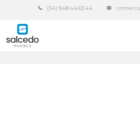
(34) 948.44.63.44
comerci
Entreprise
Catalogues
Cont