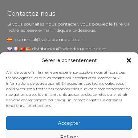
Contactez-nous
Si vous souhaitez nous contacter, vous pouvez le faire via
notre adresse e-mail indiquée ci-dessous.
comercial@salcedomueble.com
distribucion@salcedomueble.com
Gérer le consentement
1, rue Arturo San Juan - Viana, Navarre (31230)
Instagram
Afin de vous offrir la meilleure expérience possible, nous utilisons des
technologies telles que les cookies pour stocker et/ou accéder aux
Mentions légales
informations de votre appareil. En acceptant ces technologies, vous
nous autorisez à traiter des données telles que votre comportement de
Politique de confidentialité
navigation ou vos identifiants uniques sur ce site. Le refus ou le retrait
Politique en matière de cookies
de votre consentement peut avoir un impact négatif sur certaines
fonctionnalités et options.
Entretenir votre meuble
Subventions
Accepter
© 2026 - Salcedo Mueble. Tous droits réservés.
Refuser