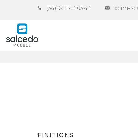
(34) 948.44.63.44
comerci
Entreprise
Catalogues
Cont
FINITIONS