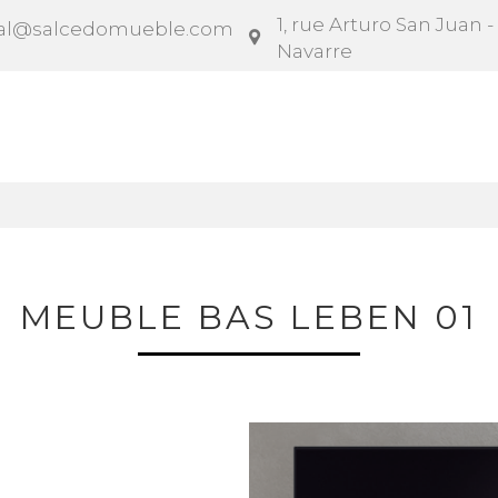
1, rue Arturo San Juan -
al@salcedomueble.com
Navarre
rat
Configurateur
Social
Actualités
Instruct
MEUBLE BAS LEBEN 01