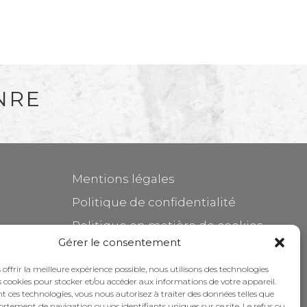
NRE
Mentions légales
Politique de confidentialité
Politique en matière de cookies
Gérer le consentement
Entretenir votre meuble
 offrir la meilleure expérience possible, nous utilisons des technologies
Subventions
es cookies pour stocker et/ou accéder aux informations de votre appareil.
 ces technologies, vous nous autorisez à traiter des données telles que
rtement de navigation ou vos identifiants uniques sur ce site. Le refus ou