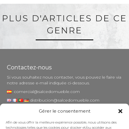
PLUS D'ARTICLES DE CE
GENRE
Contactez-nous
Si vous souhaitez nous contacter, vous pouvez le faire via
notre adresse e-mail indiquée ci-dessous.
comercial@salcedomueble.com
distribucion@salcedomueble.com
Gérer le consentement
1, rue Arturo San Juan - Viana, Navarre (31230)
Instagram
Afin de vous offrir la meilleure expérience possible, nous utilisons des
technologies telles que les cookies pour stocker et/ou accéder aux