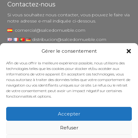
Contactez-nous
Si vous souhaitez nous contacter, vous pouvez le faire via
notre adresse e-mail indiquée ci-dessous.
comercial@salcedomueble.com
distribucion@salcedomueble.com
Gérer le consentement
1, rue Arturo San Juan - Viana, Navarre (31230)
Instagram
Afin de vous offrir la meilleure expérience possible, nous utilisons des
technologies telles que les cookies pour stocker et/ou accéder aux
Mentions légales
informations de votre appareil. En acceptant ces technologies, vous
nous autorisez à traiter des données telles que votre comportement de
Politique de confidentialité
navigation ou vos identifiants uniques sur ce site. Le refus ou le retrait
Politique en matière de cookies
de votre consentement peut avoir un impact négatif sur certaines
fonctionnalités et options.
Entretenir votre meuble
Subventions
Accepter
© 2026 - Salcedo Mueble. Tous droits réservés.
Refuser