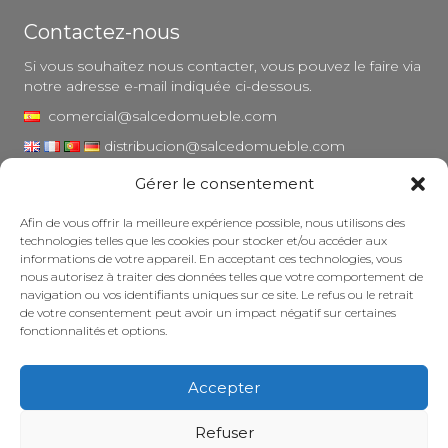
Contactez-nous
Si vous souhaitez nous contacter, vous pouvez le faire via
notre adresse e-mail indiquée ci-dessous.
comercial@salcedomueble.com
distribucion@salcedomueble.com
Gérer le consentement
1, rue Arturo San Juan - Viana, Navarre (31230)
Instagram
Afin de vous offrir la meilleure expérience possible, nous utilisons des
technologies telles que les cookies pour stocker et/ou accéder aux
Mentions légales
informations de votre appareil. En acceptant ces technologies, vous
nous autorisez à traiter des données telles que votre comportement de
Politique de confidentialité
navigation ou vos identifiants uniques sur ce site. Le refus ou le retrait
Politique en matière de cookies
de votre consentement peut avoir un impact négatif sur certaines
fonctionnalités et options.
Entretenir votre meuble
Subventions
Accepter
© 2026 - Salcedo Mueble. Tous droits réservés.
Refuser