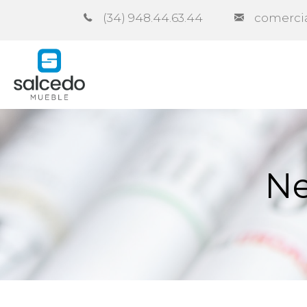
(34) 948.44.63.44
comerci
Empresa
Catálogos
Contra
Ne