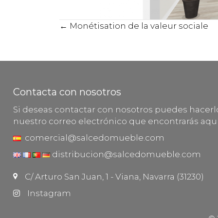
Posts
← Monétisation de la valeur sociale
navigation
Contacta con nosotros
Si deseas contactar con nosotros puedes hacer
nuestro correo electrónico que encontrarás aquí
comercial@salcedomueble.com
distribucion@salcedomueble.com
C/ Arturo San Juan, 1 - Viana, Navarra (31230)
Instagram