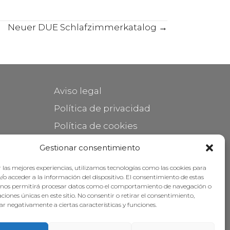
Neuer DUE Schlafzimmerkatalog →
Aviso legal
Política de privacidad
Política de cookies
Mantener su mueble
Gestionar consentimiento
Subvenciones
 las mejores experiencias, utilizamos tecnologías como las cookies para
/o acceder a la información del dispositivo. El consentimiento de estas
 nos permitirá procesar datos como el comportamiento de navegación o
caciones únicas en este sitio. No consentir o retirar el consentimiento,
r negativamente a ciertas características y funciones.