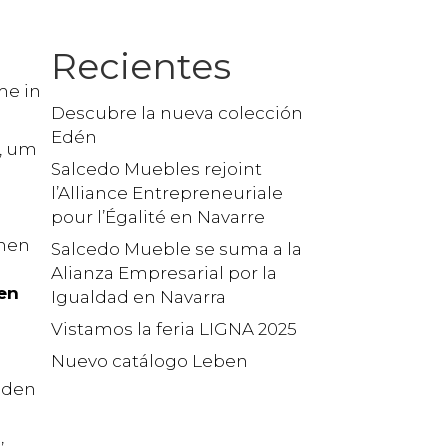
Recientes
me in
Descubre la nueva colección
Edén
, um
Salcedo Muebles rejoint
l’Alliance Entrepreneuriale
pour l’Égalité en Navarre
chen
Salcedo Mueble se suma a la
Alianza Empresarial por la
gen
Igualdad en Navarra
Vistamos la feria LIGNA 2025
Nuevo catálogo Leben
nden
,