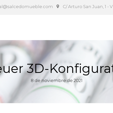
al@salcedomueble.com
C/ Arturo San Juan, 1 - 
ct
Configurador
Social
Noticias
Instruccion
uer 3D-Konfigura
8 de noviembre de 2021