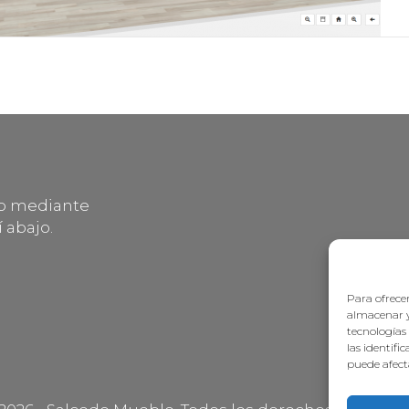
lo mediante
 abajo.
Para ofrecer
almacenar y
tecnologías
las identifi
puede afecta