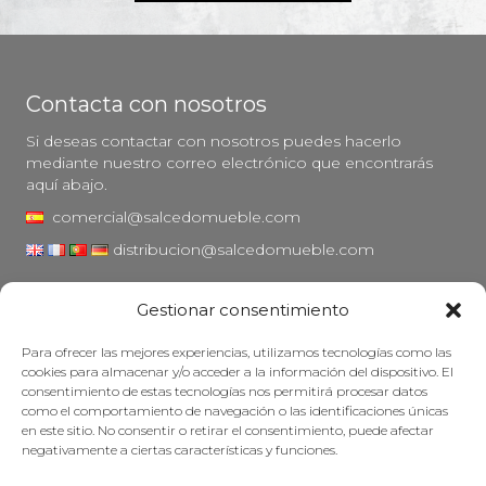
Contacta con nosotros
Si deseas contactar con nosotros puedes hacerlo
mediante nuestro correo electrónico que encontrarás
aquí abajo.
comercial@salcedomueble.com
distribucion@salcedomueble.com
C/ Arturo San Juan, 1 - Viana, Navarra (31230)
Gestionar consentimiento
Instagram
Para ofrecer las mejores experiencias, utilizamos tecnologías como las
Aviso legal
cookies para almacenar y/o acceder a la información del dispositivo. El
consentimiento de estas tecnologías nos permitirá procesar datos
Política de privacidad
como el comportamiento de navegación o las identificaciones únicas
Política de cookies
en este sitio. No consentir o retirar el consentimiento, puede afectar
negativamente a ciertas características y funciones.
Mantener su mueble