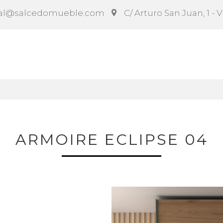
al@salcedomueble.com
C/ Arturo San Juan, 1 - 
ct
Configurador
Social
Noticias
Instruccion
ARMOIRE ECLIPSE 04