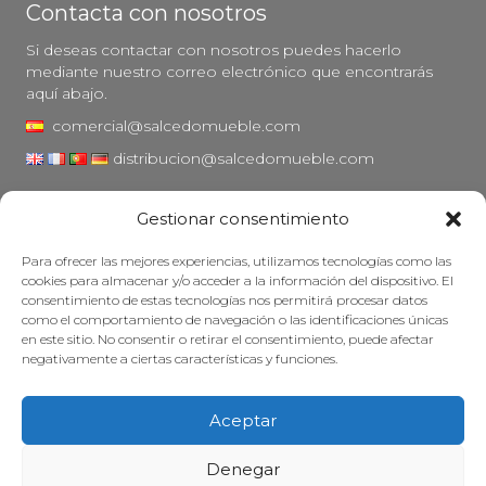
Contacta con nosotros
Si deseas contactar con nosotros puedes hacerlo
mediante nuestro correo electrónico que encontrarás
aquí abajo.
comercial@salcedomueble.com
distribucion@salcedomueble.com
C/ Arturo San Juan, 1 - Viana, Navarra (31230)
Gestionar consentimiento
Instagram
Para ofrecer las mejores experiencias, utilizamos tecnologías como las
Aviso legal
cookies para almacenar y/o acceder a la información del dispositivo. El
consentimiento de estas tecnologías nos permitirá procesar datos
Política de privacidad
como el comportamiento de navegación o las identificaciones únicas
Política de cookies
en este sitio. No consentir o retirar el consentimiento, puede afectar
negativamente a ciertas características y funciones.
Mantener su mueble
Subvenciones
Aceptar
© 2026 - Salcedo Mueble. Todos los derechos reservados.
Denegar