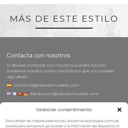
MÁS DE ESTE ESTILO
Contacta con nosotros
Si deseas contactar con nosotros puedes hacerlo
mediante nuestro correo electrónico que encontrarás
aquí abajo.
comercial@salcedomueble.com
distribucion@salcedomueble.com
C/ Arturo San Juan, 1 - Viana, Navarra (31230)
Gestionar consentimiento
Instagram
Para ofrecer las mejores experiencias, utilizamos tecnologías como las
Aviso legal
cookies para almacenar y/o acceder a la información del dispositivo. El