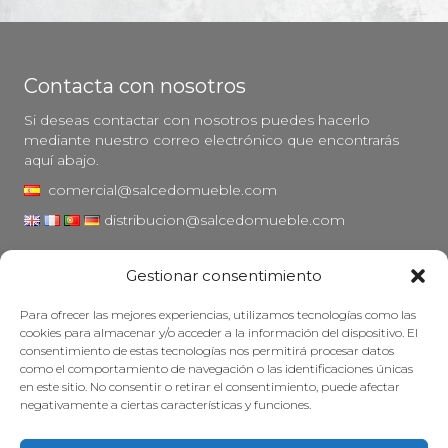
Contacta con nosotros
Si deseas contactar con nosotros puedes hacerlo
mediante nuestro correo electrónico que encontrarás
aquí abajo.
comercial@salcedomueble.com
distribucion@salcedomueble.com
C/ Arturo San Juan, 1 - Viana, Navarra (31230)
Gestionar consentimiento
Instagram
Para ofrecer las mejores experiencias, utilizamos tecnologías como las
Aviso legal
cookies para almacenar y/o acceder a la información del dispositivo. El
consentimiento de estas tecnologías nos permitirá procesar datos
Política de privacidad
como el comportamiento de navegación o las identificaciones únicas
Política de cookies
en este sitio. No consentir o retirar el consentimiento, puede afectar
negativamente a ciertas características y funciones.
Mantener su mueble
Subvenciones