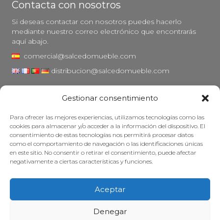
Contacta con nosotros
Si deseas contactar con nosotros puedes hacerlo
mediante nuestro correo electrónico que encontrarás
aquí abajo.
comercial@salcedomueble.com
distribucion@salcedomueble.com
C/ Arturo San Juan, 1 - Viana, Navarra (31230)
Gestionar consentimiento
Instagram
Para ofrecer las mejores experiencias, utilizamos tecnologías como las
Aviso legal
cookies para almacenar y/o acceder a la información del dispositivo. El
consentimiento de estas tecnologías nos permitirá procesar datos
Política de privacidad
como el comportamiento de navegación o las identificaciones únicas
Política de cookies
en este sitio. No consentir o retirar el consentimiento, puede afectar
negativamente a ciertas características y funciones.
Mantener su mueble
Subvenciones
Aceptar
© 2026 - Salcedo Mueble. Todos los derechos reservados.
Denegar