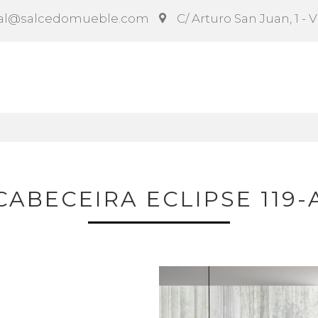
al@salcedomueble.com
C/ Arturo San Juan, 1 - 
ct
Configurador
Social
Noticias
Instruccion
CABECEIRA ECLIPSE 119-