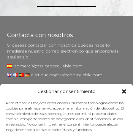
Contacta con nosotros
Si deseas contactar con nosotros puedes hacerlo
mediante nuestro correo electrónico que encontrarás
aquí abajo.
comercial@salcedomueble.com
distribucion@salcedomueble.com
C/ Arturo San Juan, 1 - Viana, Navarra (31230)
Gestionar consentimiento
Instagram
Para ofrecer las mejores experiencias, utilizamos tecnologías como las
Aviso legal
cookies para almacenar y/o acceder a la información del dispositivo. El
consentimiento de estas tecnologías nos permitirá procesar datos
Política de privacidad
como el comportamiento de navegación o las identificaciones únicas
Política de cookies
en este sitio. No consentir o retirar el consentimiento, puede afectar
negativamente a ciertas características y funciones.