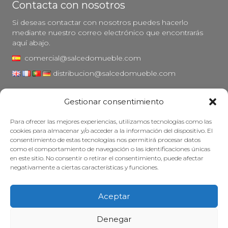
Contacta con nosotros
Si deseas contactar con nosotros puedes hacerlo
mediante nuestro correo electrónico que encontrarás
aquí abajo.
comercial@salcedomueble.com
distribucion@salcedomueble.com
C/ Arturo San Juan, 1 - Viana, Navarra (31230)
Gestionar consentimiento
Instagram
Para ofrecer las mejores experiencias, utilizamos tecnologías como las
Aviso legal
cookies para almacenar y/o acceder a la información del dispositivo. El
consentimiento de estas tecnologías nos permitirá procesar datos
Política de privacidad
como el comportamiento de navegación o las identificaciones únicas
Política de cookies
en este sitio. No consentir o retirar el consentimiento, puede afectar
negativamente a ciertas características y funciones.
Mantener su mueble
Subvenciones
Aceptar
© 2026 - Salcedo Mueble. Todos los derechos reservados.
Denegar