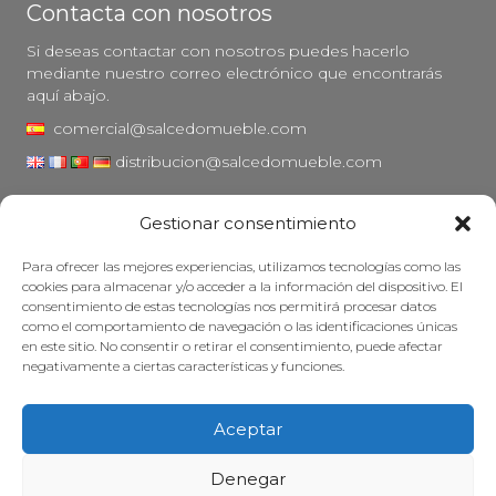
Contacta con nosotros
Si deseas contactar con nosotros puedes hacerlo
mediante nuestro correo electrónico que encontrarás
aquí abajo.
comercial@salcedomueble.com
distribucion@salcedomueble.com
C/ Arturo San Juan, 1 - Viana, Navarra (31230)
Gestionar consentimiento
Instagram
Para ofrecer las mejores experiencias, utilizamos tecnologías como las
Aviso legal
cookies para almacenar y/o acceder a la información del dispositivo. El
consentimiento de estas tecnologías nos permitirá procesar datos
Política de privacidad
como el comportamiento de navegación o las identificaciones únicas
Política de cookies
en este sitio. No consentir o retirar el consentimiento, puede afectar
negativamente a ciertas características y funciones.
Mantener su mueble
Subvenciones
Aceptar
© 2026 - Salcedo Mueble. Todos los derechos reservados.
Denegar