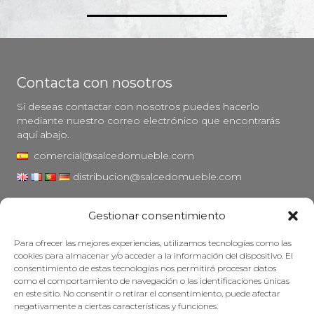
Contacta con nosotros
Si deseas contactar con nosotros puedes hacerlo
mediante nuestro correo electrónico que encontrarás
aquí abajo.
comercial@salcedomueble.com
distribucion@salcedomueble.com
C/ Arturo San Juan, 1 - Viana, Navarra (31230)
Gestionar consentimiento
Instagram
Para ofrecer las mejores experiencias, utilizamos tecnologías como las
Aviso legal
cookies para almacenar y/o acceder a la información del dispositivo. El
consentimiento de estas tecnologías nos permitirá procesar datos
Política de privacidad
como el comportamiento de navegación o las identificaciones únicas
Política de cookies
en este sitio. No consentir o retirar el consentimiento, puede afectar
negativamente a ciertas características y funciones.