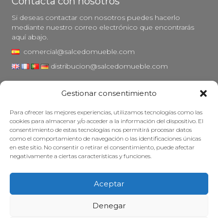
Contacta con nosotros
Si deseas contactar con nosotros puedes hacerlo
mediante nuestro correo electrónico que encontrarás
aquí abajo.
comercial@salcedomueble.com
distribucion@salcedomueble.com
C/ Arturo San Juan, 1 - Viana, Navarra (31230)
Gestionar consentimiento
Instagram
Para ofrecer las mejores experiencias, utilizamos tecnologías como las
Aviso legal
cookies para almacenar y/o acceder a la información del dispositivo. El
consentimiento de estas tecnologías nos permitirá procesar datos
Política de privacidad
como el comportamiento de navegación o las identificaciones únicas
Política de cookies
en este sitio. No consentir o retirar el consentimiento, puede afectar
negativamente a ciertas características y funciones.
Mantener su mueble
Subvenciones
Aceptar
© 2026 - Salcedo Mueble. Todos los derechos reservados.
Denegar