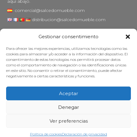
aquí abajo.
comercial@salcedomueble.com
distribucion@salcedomueble.com
C/ Arturo San Juan, 1 - Viana, Navarra (31230)
Gestionar consentimiento
Instagram
Para ofrecer las mejores experiencias, utilizamos tecnologías como las
Aviso legal
cookies para almacenar y/o acceder a la información del dispositivo. El
consentimiento de estas tecnologías nos permitirá procesar datos
Política de privacidad
como el comportamiento de navegación o las identificaciones únicas
Política de cookies
en este sitio. No consentir o retirar el consentimiento, puede afectar
negativamente a ciertas características y funciones.
Mantener su mueble
Subvenciones
Aceptar
© 2026 - Salcedo Mueble. Todos los derechos reservados.
Denegar
Ver preferencias
Web desarrollada, posicionada y mantenida con mucha cafeína por
Treze Ideas
Política de cookies
Declaración de privacidad