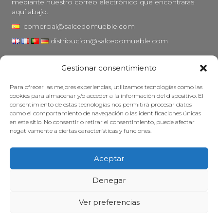
mediante nuestro correo electrónico que encontrarás
aquí abajo.
comercial@salcedomueble.com
distribucion@salcedomueble.com
C/ Arturo San Juan, 1 - Viana, Navarra (31230)
Gestionar consentimiento
Instagram
Para ofrecer las mejores experiencias, utilizamos tecnologías como las
Aviso legal
cookies para almacenar y/o acceder a la información del dispositivo. El
consentimiento de estas tecnologías nos permitirá procesar datos
Política de privacidad
como el comportamiento de navegación o las identificaciones únicas
Política de cookies
en este sitio. No consentir o retirar el consentimiento, puede afectar
negativamente a ciertas características y funciones.
Mantener su mueble
Subvenciones
Aceptar
© 2026 - Salcedo Mueble. Todos los derechos reservados.
Denegar
Ver preferencias
Web desarrollada, posicionada y mantenida con mucha cafeína por
Treze Ideas