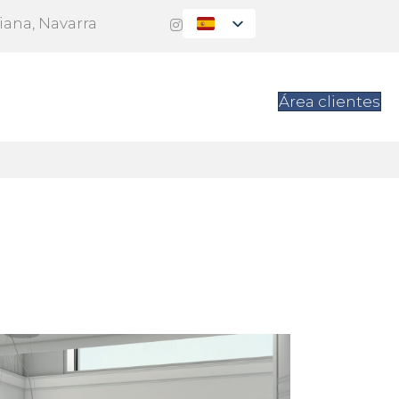
Viana, Navarra
es
Contacto
Área clientes
1