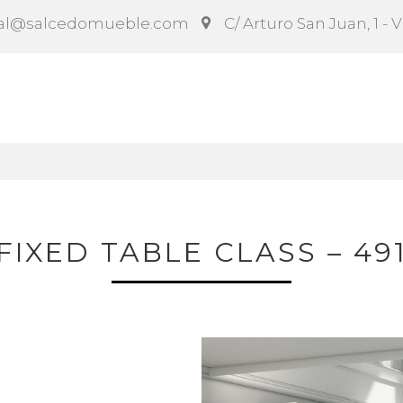
al@salcedomueble.com
C/ Arturo San Juan, 1 - 
ct
Configurador
Social
Noticias
Instruccion
FIXED TABLE CLASS – 49