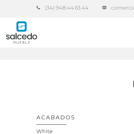
(34) 948.44.63.44
comerci
Empresa
Catálogos
Contra
ACABADOS
White