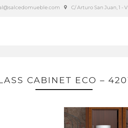
al@salcedomueble.com
C/ Arturo San Juan, 1 - 
ct
Configurador
Social
Noticias
Instruccion
LASS CABINET ECO – 420