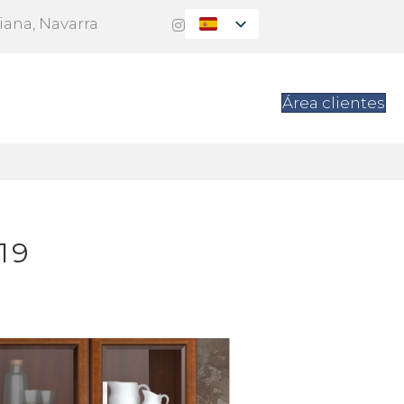
Viana, Navarra
es
Contacto
Área clientes
19