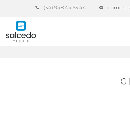
(34) 948.44.63.44
comerci
Empresa
Catálogos
Contra
G