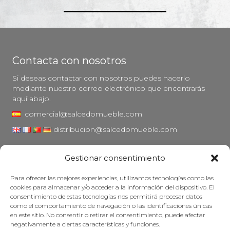
Contacta con nosotros
Si deseas contactar con nosotros puedes hacerlo
mediante nuestro correo electrónico que encontrarás
aquí abajo.
comercial@salcedomueble.com
distribucion@salcedomueble.com
C/ Arturo San Juan, 1 - Viana, Navarra (31230)
Gestionar consentimiento
Instagram
Para ofrecer las mejores experiencias, utilizamos tecnologías como las
Aviso legal
cookies para almacenar y/o acceder a la información del dispositivo. El
consentimiento de estas tecnologías nos permitirá procesar datos
Política de privacidad
como el comportamiento de navegación o las identificaciones únicas
Política de cookies
en este sitio. No consentir o retirar el consentimiento, puede afectar
negativamente a ciertas características y funciones.