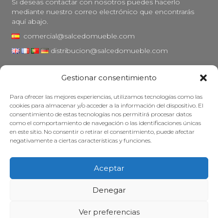
Si deseas contactar con nosotros puedes hacerlo
mediante nuestro correo electrónico que encontrarás
aquí abajo.
comercial@salcedomueble.com
distribucion@salcedomueble.com
C/ Arturo San Juan, 1 - Viana, Navarra (31230)
Gestionar consentimiento
Instagram
Para ofrecer las mejores experiencias, utilizamos tecnologías como las
Aviso legal
cookies para almacenar y/o acceder a la información del dispositivo. El
consentimiento de estas tecnologías nos permitirá procesar datos
Política de privacidad
como el comportamiento de navegación o las identificaciones únicas
Política de cookies
en este sitio. No consentir o retirar el consentimiento, puede afectar
negativamente a ciertas características y funciones.
Mantener su mueble
Subvenciones
Aceptar
© 2026 - Salcedo Mueble. Todos los derechos reservados.
Denegar
Ver preferencias
Web desarrollada, posicionada y mantenida con mucha cafeína por