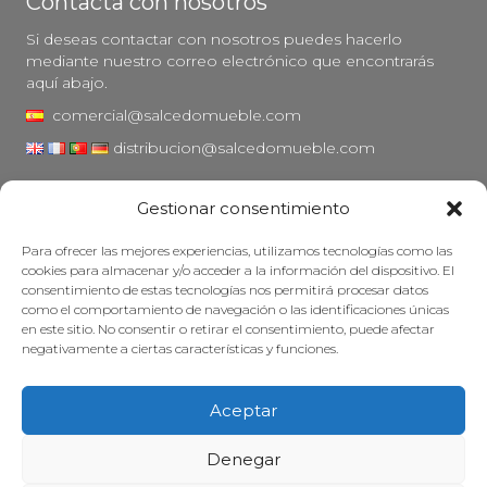
Contacta con nosotros
Si deseas contactar con nosotros puedes hacerlo
mediante nuestro correo electrónico que encontrarás
aquí abajo.
comercial@salcedomueble.com
distribucion@salcedomueble.com
C/ Arturo San Juan, 1 - Viana, Navarra (31230)
Gestionar consentimiento
Instagram
Para ofrecer las mejores experiencias, utilizamos tecnologías como las
Aviso legal
cookies para almacenar y/o acceder a la información del dispositivo. El
consentimiento de estas tecnologías nos permitirá procesar datos
Política de privacidad
como el comportamiento de navegación o las identificaciones únicas
Política de cookies
en este sitio. No consentir o retirar el consentimiento, puede afectar
negativamente a ciertas características y funciones.
Mantener su mueble
Subvenciones
Aceptar
© 2026 - Salcedo Mueble. Todos los derechos reservados.
Denegar