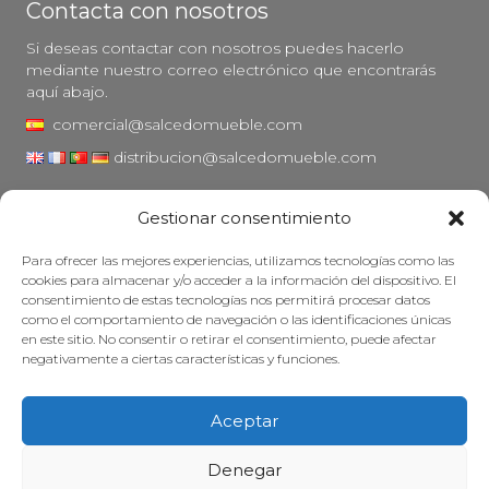
Contacta con nosotros
Si deseas contactar con nosotros puedes hacerlo
mediante nuestro correo electrónico que encontrarás
aquí abajo.
comercial@salcedomueble.com
distribucion@salcedomueble.com
C/ Arturo San Juan, 1 - Viana, Navarra (31230)
Gestionar consentimiento
Instagram
Para ofrecer las mejores experiencias, utilizamos tecnologías como las
Aviso legal
cookies para almacenar y/o acceder a la información del dispositivo. El
consentimiento de estas tecnologías nos permitirá procesar datos
Política de privacidad
como el comportamiento de navegación o las identificaciones únicas
Política de cookies
en este sitio. No consentir o retirar el consentimiento, puede afectar
negativamente a ciertas características y funciones.
Mantener su mueble
Subvenciones
Aceptar
© 2026 - Salcedo Mueble. Todos los derechos reservados.
Denegar