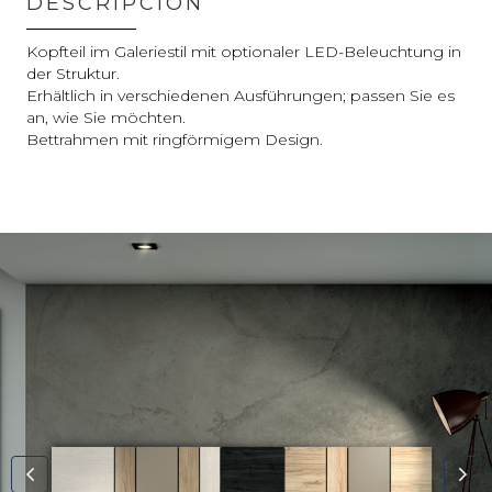
DESCRIPCIÓN
Kopfteil im Galeriestil mit optionaler LED-Beleuchtung in
der Struktur.
Erhältlich in verschiedenen Ausführungen; passen Sie es
an, wie Sie möchten.
Bettrahmen mit ringförmigem Design.