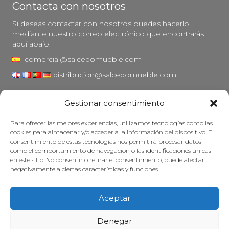
Contacta con nosotros
Si deseas contactar con nosotros puedes hacerlo
mediante nuestro correo electrónico que encontrarás
aquí abajo.
comercial@salcedomueble.com
distribucion@salcedomueble.com
C/ Arturo San Juan, 1 - Viana, Navarra (31230)
Gestionar consentimiento
Instagram
Para ofrecer las mejores experiencias, utilizamos tecnologías como las
Aviso legal
cookies para almacenar y/o acceder a la información del dispositivo. El
consentimiento de estas tecnologías nos permitirá procesar datos
Política de privacidad
como el comportamiento de navegación o las identificaciones únicas
Política de cookies
en este sitio. No consentir o retirar el consentimiento, puede afectar
negativamente a ciertas características y funciones.
Mantener su mueble
Subvenciones
Aceptar
© 2026 - Salcedo Mueble. Todos los derechos reservados.
Denegar