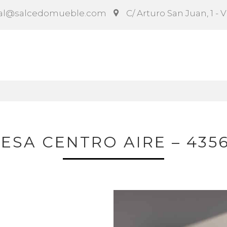
al@salcedomueble.com
C/ Arturo San Juan, 1 - 
ct
Configurador
Social
Noticias
Instruccion
ESA CENTRO AIRE – 435