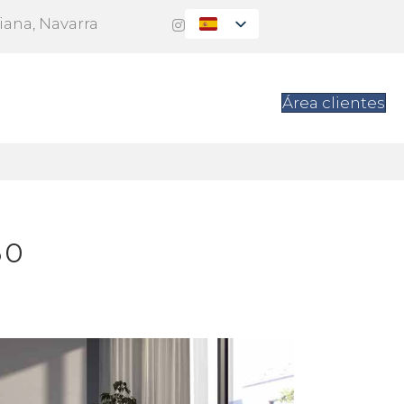
Viana, Navarra
es
Contacto
Área clientes
60