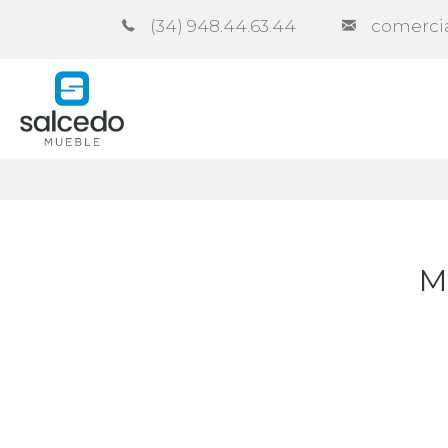
(34) 948.44.63.44
comerci
Empresa
Catálogos
Contra
M