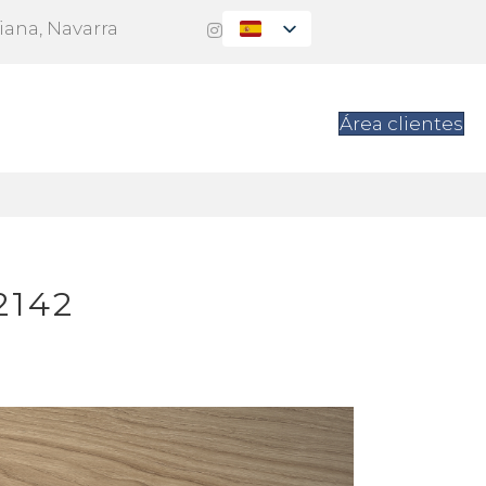
Viana, Navarra
es
Contacto
Área clientes
2142