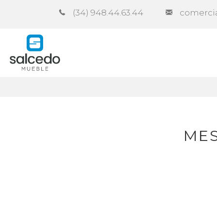
(34) 948.44.63.44
comerci
Empresa
Catálogos
Contra
MES