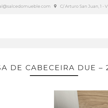
al@salcedomueble.com
C/ Arturo San Juan, 1 - 
ct
Configurador
Social
Noticias
Instruccion
A DE CABECEIRA DUE – 