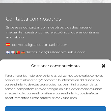
Contacta con nosotros
Si deseas contactar con nosotros puedes hacerlo
mediante nuestro correo electrónico que encontrarás
aquí abajo.
comercial@salcedomueble.com
distribucion@salcedomueble.com
C/ Arturo San Juan, 1 - Viana, Navarra (31230)
Gestionar consentimiento
Instagram
Para ofrecer las mejores experiencias, utilizamos tecnologías como las
Aviso legal
cookies para almacenar y/o acceder a la información del dispositivo. El
consentimiento de estas tecnologías nos permitirá procesar datos
Política de privacidad
como el comportamiento de navegación o las identificaciones únicas
Política de cookies
en este sitio. No consentir o retirar el consentimiento, puede afectar
negativamente a ciertas características y funciones.
Mantener su mueble
Subvenciones