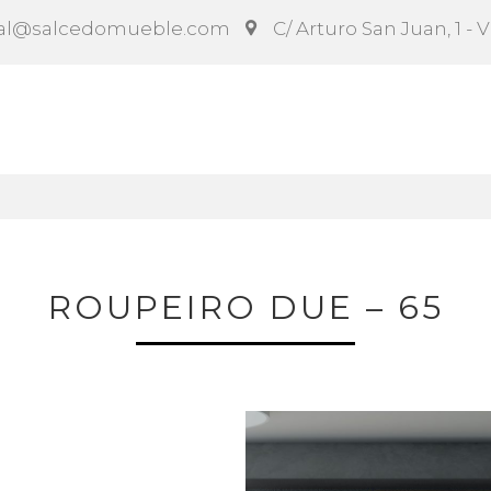
al@salcedomueble.com
C/ Arturo San Juan, 1 - 
ct
Configurador
Social
Noticias
Instruccion
ROUPEIRO DUE – 65