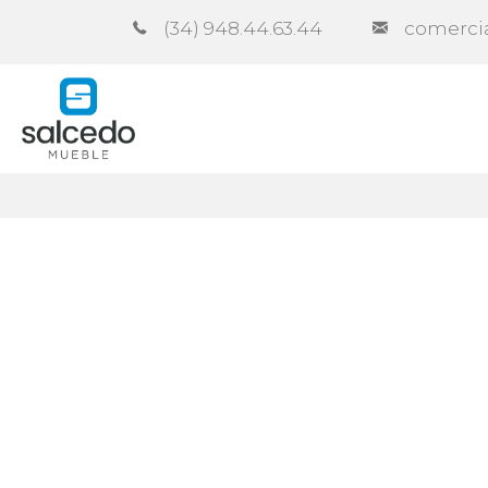
(34) 948.44.63.44
comerci
Empresa
Catálogos
Contra