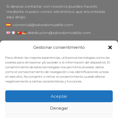
Si deseas contactar con nosotros puedes hacerlo
mediante nuestro correo electrónico que encontrarás
aquí abajo.
comercial@salcedomueble.com
distribucion@salcedomueble.com
C/ Arturo San Juan, 1 - Viana, Navarra (31230)
Gestionar consentimiento
Instagram
Para ofrecer las mejores experiencias, utilizamos tecnologías como las
Aviso legal
cookies para almacenar y/o acceder a la información del dispositivo. El
consentimiento de estas tecnologías nos permitirá procesar datos
Política de privacidad
como el comportamiento de navegación o las identificaciones únicas
Política de cookies
en este sitio. No consentir o retirar el consentimiento, puede afectar
negativamente a ciertas características y funciones.
Mantener su mueble
Subvenciones
Aceptar
© 2026 - Salcedo Mueble. Todos los derechos reservados.
Denegar