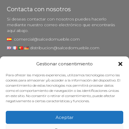
Contacta con nosotros
Si deseas contactar con nosotros puedes hacerlo
mediante nuestro correo electrónico que encontrarás
aquí abajo.
comercial@salcedomueble.com
distribucion@salcedomueble.com
C/ Arturo San Juan, 1 - Viana, Navarra (31230)
Gestionar consentimiento
Instagram
Para ofrecer las mejores experiencias, utilizamos tecnologías como las
Aviso legal
cookies para almacenar y/o acceder a la información del dispositivo. El
consentimiento de estas tecnologías nos permitirá procesar datos
Política de privacidad
como el comportamiento de navegación o las identificaciones únicas
Política de cookies
en este sitio. No consentir o retirar el consentimiento, puede afectar
negativamente a ciertas características y funciones.
Mantener su mueble
Subvenciones
Aceptar
© 2026 - Salcedo Mueble. Todos los derechos reservados.