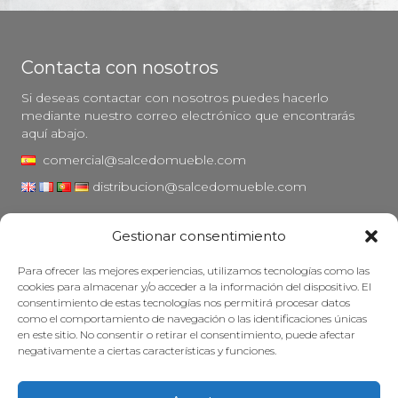
Contacta con nosotros
Si deseas contactar con nosotros puedes hacerlo
mediante nuestro correo electrónico que encontrarás
aquí abajo.
comercial@salcedomueble.com
distribucion@salcedomueble.com
C/ Arturo San Juan, 1 - Viana, Navarra (31230)
Gestionar consentimiento
Instagram
Para ofrecer las mejores experiencias, utilizamos tecnologías como las
Aviso legal
cookies para almacenar y/o acceder a la información del dispositivo. El
consentimiento de estas tecnologías nos permitirá procesar datos
Política de privacidad
como el comportamiento de navegación o las identificaciones únicas
Política de cookies
en este sitio. No consentir o retirar el consentimiento, puede afectar
negativamente a ciertas características y funciones.
Mantener su mueble
Subvenciones