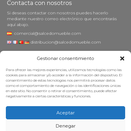
Contacta con nosotros
Si deseas contactar con nosotros puedes hacerlo
mediante nuestro correo electrónico que encontrarás
aquí abajo.
comercial@salcedomueble.com
distribucion@salcedomueble.com
C/ Arturo San Juan, 1 - Viana, Navarra (31230)
Gestionar consentimiento
Instagram
Para ofrecer las mejores experiencias, utilizamos tecnologías como las
Aviso legal
cookies para almacenar y/o acceder a la información del dispositivo. El
consentimiento de estas tecnologías nos permitirá procesar datos
Política de privacidad
como el comportamiento de navegación o las identificaciones únicas
Política de cookies
en este sitio. No consentir o retirar el consentimiento, puede afectar
negativamente a ciertas características y funciones.
Mantener su mueble
Subvenciones
Aceptar
© 2026 - Salcedo Mueble. Todos los derechos reservados.
Denegar