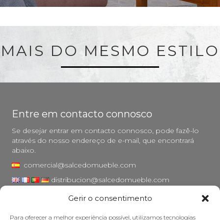
MAIS DO MESMO ESTILO
Entre em contacto connosco
Se desejar entrar em contacto connosco, pode fazê-lo
através do nosso endereço de e-mail, que encontrará
abaixo.
comercial@salcedomueble.com
distribucion@salcedomueble.com
Gerir o consentimento
Rua Arturo San Juan, 1 - Viana, Navarra (31230)
Instagram
Para oferecer a melhor experiência possível, utilizamos tecnologias